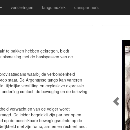
versieringen
tangomuziek
danspartners
Vorig
ak' te pakken hebben gekregen, biedt
ennismaking met de basispassen van de
mprovisatiedans waarbij de verbondenheid
rop staat. De Argentijnse tango kan variëren
, tijdelijke verstilling en explosieve expressie.
t onderling contact, de beweging en de beleving
jkheid verwacht en van de volger wordt
evraagd. De leider begeleidt zijn partner op en
end op de beschikbare bewegingsruimte op de
idelijkheid met zijn romp, armen en rechterhand.