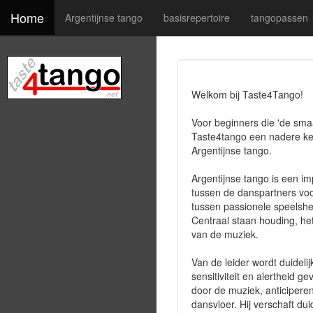
Home
Argentijnse tango
basisrepertoire
tangopassen
Welkom bij Taste4Tango!
Voor beginners die 'de sma
Taste4tango een nadere k
Argentijnse tango.
Argentijnse tango is een i
tussen de danspartners voo
tussen passionele speelsheid
Centraal staan houding, he
van de muziek.
Van de leider wordt duideli
sensitiviteit en alertheid g
door de muziek, anticiper
dansvloer. Hij verschaft du